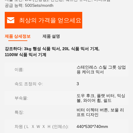
공급 능력: 500Sets/month
최상의 가격을 얻으세요
제품 상세정보
제품 설명
강조하다:
3kg 행성 식품 믹서
,
20L 식품 믹서 기계
,
1100W 식품 믹서 기계
스테인레스 스틸 그릇 상업
이름:
용 케이크 믹서
속도 조정의 수:
3
도우 후크, 플랫 비터, 믹싱
부속물:
볼, 와이어 휩, 쉴드
비터 이젝터 버튼, 보울 리
특징:
프트 디자인
차원 (Ｌ Ｘ Ｗ Ｘ Ｈ (인체스):
440*530*740mm