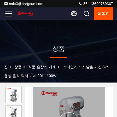
sale3@hargsun.com
86--13690769367
따옴표
상품
집
>
상품
>
식품 혼합기 기계
>
스테인리스 사발을 가진 3kg
행성 음식 믹서 기계 20L 1100W