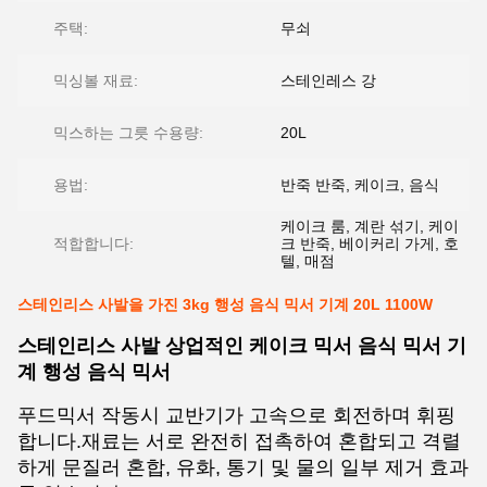
주택:
무쇠
믹싱볼 재료:
스테인레스 강
믹스하는 그릇 수용량:
20L
용법:
반죽 반죽, 케이크, 음식
케이크 룸, 계란 섞기, 케이
적합합니다:
크 반죽, 베이커리 가게, 호
텔, 매점
스테인리스 사발을 가진 3kg 행성 음식 믹서 기계 20L 1100W
스테인리스 사발 상업적인 케이크 믹서 음식 믹서 기
계 행성 음식 믹서
푸드믹서 작동시 교반기가 고속으로 회전하며 휘핑
합니다.재료는 서로 완전히 접촉하여 혼합되고 격렬
하게 문질러 혼합, 유화, 통기 및 물의 일부 제거 효과