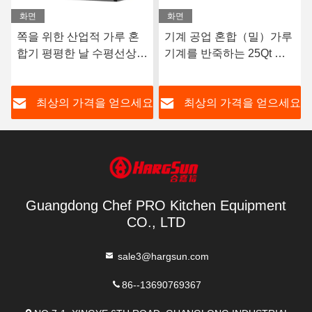
화면
화면
기계 공업 혼합（밀）가루
2200W 수평선상 브레드
기계를 반죽하는 25Qt 산
도우 믹서 기계 피자 도우
업적 도우 믹서 기계 원판
제조사 25 킬로그램
피자
세요
최상의 가격을 얻으세요
최상의 가격을 얻으세요
Guangdong Chef PRO Kitchen Equipment
CO., LTD
sale3@hargsun.com
86--13690769367