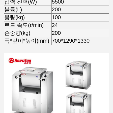
입력 전력(W)
5500
볼륨(L)
200
용량(kg)
100
로드 속도(r/min)
24
순중량(kg)
200
폭*깊이*높이(mm)
700*1290*1330