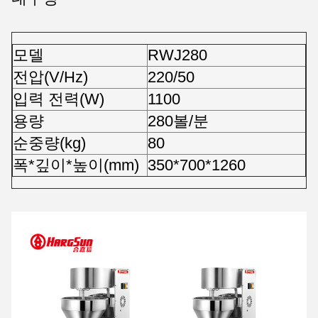
모델
RWJ280
전압(V/Hz)
220/50
입력 전력(W)
1100
용량
280볼/분
순중량(kg)
80
폭*깊이*높이(mm)
350*700*1260