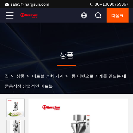
sale3@hargsun.com
86--13690769367
따옴표
상품
집
>
상품
>
미트볼 성형 기계
>
동 터빈으로 기계를 만드는 대
중음식점 상업적인 미트볼