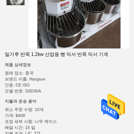
밀가루 반죽 1.2kw 산업용 빵 믹서 반죽 믹서 기계
제품 상세정보
원래 장소: 중국
브랜드 이름: Hargsun
인증: CE ISO
모델 번호: SSD30A
지불과 운송 용어
최소 주문 수량: 10개
가격: $400
포장 세부 사항: 나무 케이스
배달 시간: 15 일
지불 조건: L/C, T/T