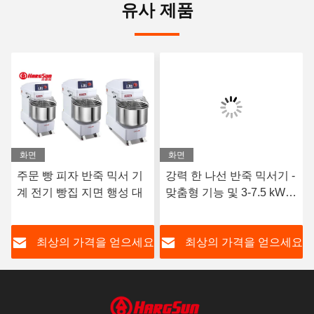
유사 제품
화면
화면
주문 빵 피자 반죽 믹서 기
강력 한 나선 반죽 믹서기 -
계 전기 빵집 지면 행성 대
맞춤형 기능 및 3-7.5 kW
전력
요
최상의 가격을 얻으세요
최상의 가격을 얻으세요