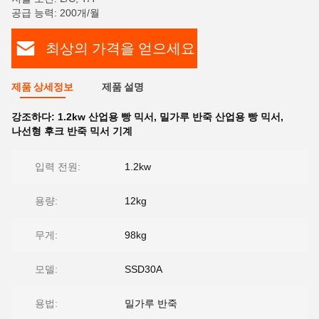
공급 능력: 200개/월
최상의 가격을 얻으세요
제품 상세정보
제품 설명
강조하다:
1.2kw 산업용 빵 믹서
,
밀가루 반죽 산업용 빵 믹서
,
나선형 후크 반죽 믹서 기계
입력 전원:
1.2kw
용량:
12kg
무게:
98kg
모델:
SSD30A
용법:
밀가루 반죽