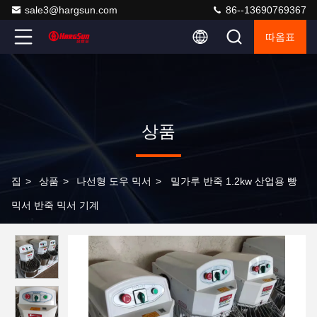
sale3@hargsun.com
86--13690769367
따옴표
상품
집
>
상품
>
나선형 도우 믹서
>
밀가루 반죽 1.2kw 산업용 빵
믹서 반죽 믹서 기계